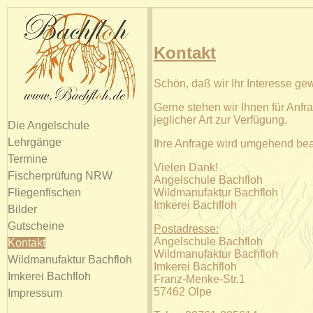
Kontakt
Schön, daß wir Ihr Interesse ge
Gerne stehen wir Ihnen für Anfr
jeglicher Art zur Verfügung.
Die Angelschule
Lehrgänge
Ihre Anfrage wird umgehend bear
Termine
Vielen Dank!
Fischerprüfung NRW
Angelschule Bachfloh
Fliegenfischen
Wildmanufaktur Bachfloh
Imkerei Bachfloh
Bilder
Gutscheine
Postadresse:
Angelschule Bachfloh
Kontakt
Wildmanufaktur Bachfloh
Wildmanufaktur Bachfloh
Imkerei Bachfloh
Imkerei Bachfloh
Franz-Menke-Str.1
57462 Olpe
Impressum